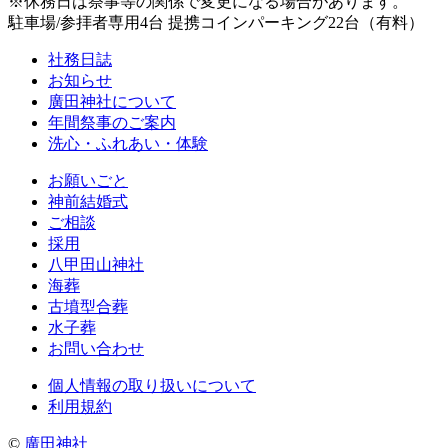
※休務日は祭事等の関係で変更になる場合があります。
駐車場/参拝者専用4台 提携コインパーキング22台（有料）
社務日誌
お知らせ
廣田神社について
年間祭事のご案内
洗心・ふれあい・体験
お願いごと
神前結婚式
ご相談
採用
八甲田山神社
海葬
古墳型合葬
水子葬
お問い合わせ
個人情報の取り扱いについて
利用規約
©
廣田神社