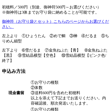
初穂料／500円（別途、御神符500円～お選びください）
※御神符は3体までお守り袋に納めることが可能です。
御神符（お守り袋とセット）こちらのページからお選びくだ
さい。
左上より ①ひょうたん ②めで鯛 ③榊 ④だるま ⑤ち
りめん細型
左下より ➅雪だるま ⑦金魚ねぶた【青】 ➇金魚ねぶた
【黒】 ⑨雪結晶横型【空色】 ⑩雪結晶横型【ピンク色/
終了】
申込み方法
①お守りの種類
②体数
現金書留
③送料600円を含めた初穂料
以上を添えて下記までお送りください。内
容確認後、順次発送いたします。
①お守りの種類