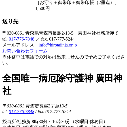
［お守り＋御朱印＋御朱印帳（2冊迄）］
1,500円
送り先
〒030-0861 青森県青森市長島2-13-5 廣田神社社務所宛て
tel.
017-776-7848
／ fax. 017-777-5244
メールアドレス
info@hirotajinja.or.jp
お問い合わせフォーム
※休務中は電話での対応は出来ませんので予めご了承くださ
い。
全国唯一病厄除守護神 廣田神
社
〒030-0861 青森市長島2丁目13-5
tel.
017-776-7848
/ fax. 017-777-5244
授与所/社務所 8時30分～16時30分（水曜日 休務日）