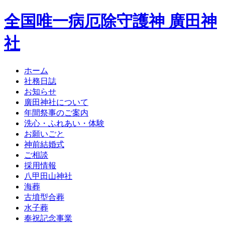
全国唯一病厄除守護神 廣田神
社
ホーム
社務日誌
お知らせ
廣田神社について
年間祭事のご案内
洗心・ふれあい・体験
お願いごと
神前結婚式
ご相談
採用情報
八甲田山神社
海葬
古墳型合葬
水子葬
奉祝記念事業