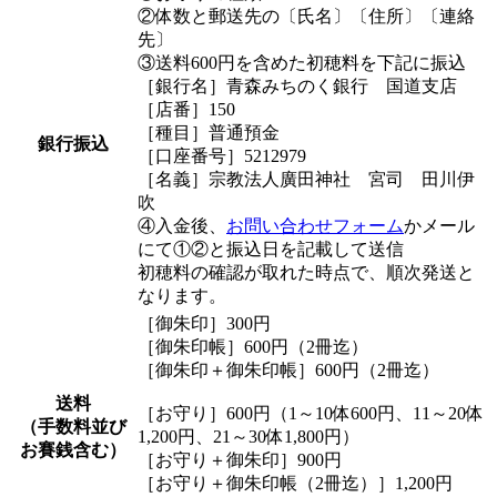
②体数と郵送先の〔氏名〕〔住所〕〔連絡
先〕
③送料600円を含めた初穂料を下記に振込
［銀行名］青森みちのく銀行 国道支店
［店番］150
［種目］普通預金
銀行振込
［口座番号］5212979
［名義］宗教法人廣田神社 宮司 田川伊
吹
④入金後、
お問い合わせフォーム
かメール
にて①②と振込日を記載して送信
初穂料の確認が取れた時点で、順次発送と
なります。
［御朱印］300円
［御朱印帳］600円（2冊迄）
［御朱印＋御朱印帳］600円（2冊迄）
送料
［お守り］600円（1～10体600円、11～20体
（手数料並び
1,200円、21～30体1,800円）
お賽銭含む）
［お守り＋御朱印］900円
［お守り＋御朱印帳（2冊迄）］1,200円