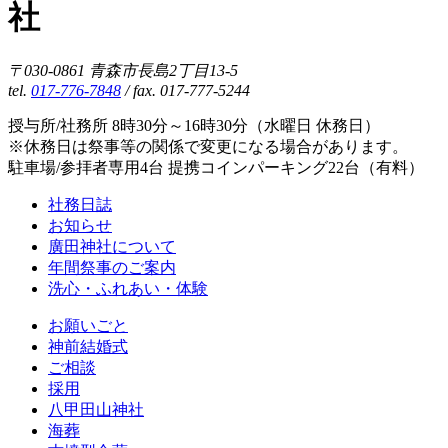
社
〒030-0861 青森市長島2丁目13-5
tel.
017-776-7848
/ fax. 017-777-5244
授与所/社務所 8時30分～16時30分（水曜日 休務日）
※休務日は祭事等の関係で変更になる場合があります。
駐車場/参拝者専用4台 提携コインパーキング22台（有料）
社務日誌
お知らせ
廣田神社について
年間祭事のご案内
洗心・ふれあい・体験
お願いごと
神前結婚式
ご相談
採用
八甲田山神社
海葬