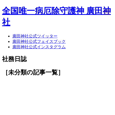
全国唯一病厄除守護神 廣田神
社
廣田神社公式ツイッター
ホーム
廣田神社公式フェイスブック
社務日誌
廣田神社公式インスタグラム
お知らせ
廣田神社について
社務日誌
年間祭事のご案内
洗心・ふれあい・体験
お願いごと
［未分類
の記事一覧
］
神前結婚式
ご相談
採用情報
八甲田山神社
海葬
古墳型合葬
水子葬
奉祝記念事業