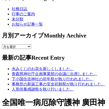
社務日誌
行事のご案内
未分類
お知らせ記事一覧
月別アーカイブ
Monthly Aechive
最新の記事
Recent Entry
水みくじのお花を新しくしました。
青森県神社庁企画事業部の会議に出席しました。
下小国住吉神社の祈年祭が執り行われました。
事務所の新築工事の安全祈願祭が執り行われました。
人形供養感謝祭を執り行いました。
全国唯一病厄除守護神 廣田神