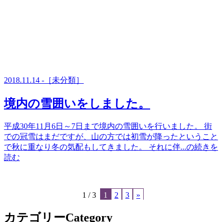
2018.11.14 -［未分類］
境内の雪囲いをしました。
平成30年11月6日～7日まで境内の雪囲いを行いました。 街
での冠雪はまだですが、山の方では初雪が降ったということ
で秋に重なり冬の気配もしてきました。 それに伴...の続きを
読む
1 / 3
1
2
3
»
カテゴリー
Category