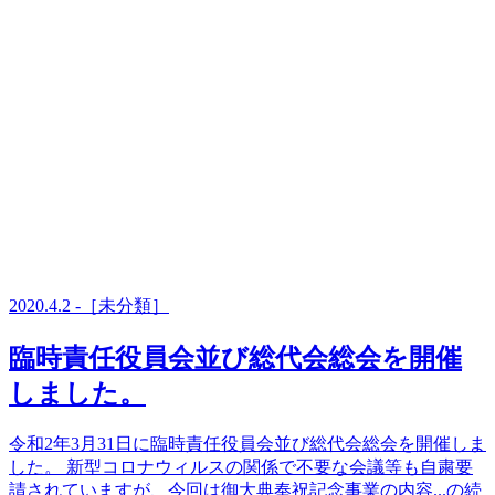
2020.4.2 -［未分類］
臨時責任役員会並び総代会総会を開催
しました。
令和2年3月31日に臨時責任役員会並び総代会総会を開催しま
した。 新型コロナウィルスの関係で不要な会議等も自粛要
請されていますが、今回は御大典奉祝記念事業の内容...の続