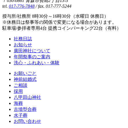
〒030-0861 青森市長島2丁目13-5
tel.
017-776-7848
/ fax. 017-777-5244
授与所/社務所 8時30分～16時30分（水曜日 休務日）
※休務日は祭事等の関係で変更になる場合があります。
駐車場/参拝者専用4台 提携コインパーキング22台（有料）
社務日誌
お知らせ
廣田神社について
年間祭事のご案内
洗心・ふれあい・体験
お願いごと
神前結婚式
ご相談
採用
八甲田山神社
海葬
古墳型合葬
水子葬
お問い合わせ