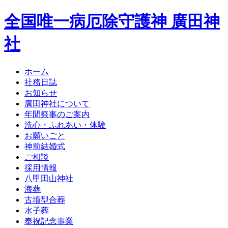
全国唯一病厄除守護神 廣田神
社
ホーム
社務日誌
お知らせ
廣田神社について
年間祭事のご案内
洗心・ふれあい・体験
お願いごと
神前結婚式
ご相談
採用情報
八甲田山神社
海葬
古墳型合葬
水子葬
奉祝記念事業