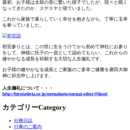
最初、お子様は太鼓の音に驚いた様子でしたが、段々と眠く
なってきたのか、スヤスヤと寝ていました。
これから家族で暮らしていく幸せを抱きながら、丁寧に玉串
を奉っていました。
初宮参りとは、この世に生をうけてから初めて神社にお参り
をして、神様に氏子の一員として認めてもらい、これからの
健やかなる成長を祈願する大切な人生儀礼です。
お子様の健やかなる成長とご家族のご多幸ご健勝を廣田大御
神に祈念申し上げます。
人生儀礼について・・・
http://hirotajinja.or.jp/onegaigoto/onegai-other/#jinsei
カテゴリー
Category
社務日誌
行事のご案内