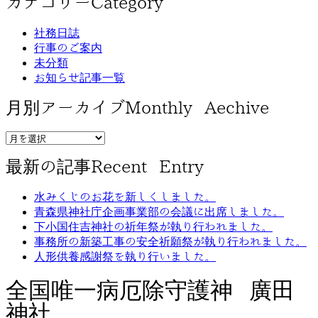
カテゴリー
Category
社務日誌
行事のご案内
未分類
お知らせ記事一覧
月別アーカイブ
Monthly Aechive
最新の記事
Recent Entry
水みくじのお花を新しくしました。
青森県神社庁企画事業部の会議に出席しました。
下小国住吉神社の祈年祭が執り行われました。
事務所の新築工事の安全祈願祭が執り行われました。
人形供養感謝祭を執り行いました。
全国唯一病厄除守護神 廣田
神社