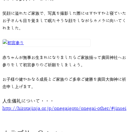
笑顔に溢れたご家族で、写真を撮影した際にはすやすやと寝ていた
お子さんも目を覚まして眠たそうな顔をしながらカメラに向いてく
れました。
赤ちゃんが無事お生まれになりましたらご家族揃って廣田神社へお
参りをして初宮参りのご祈願をしましょう。
お子様の健やかなる成長とご家族のご多幸ご健勝を廣田大御神に祈
念申し上げます。
人生儀礼について・・・
http://hirotajinja.or.jp/onegaigoto/onegai-o
ther/#jinsei