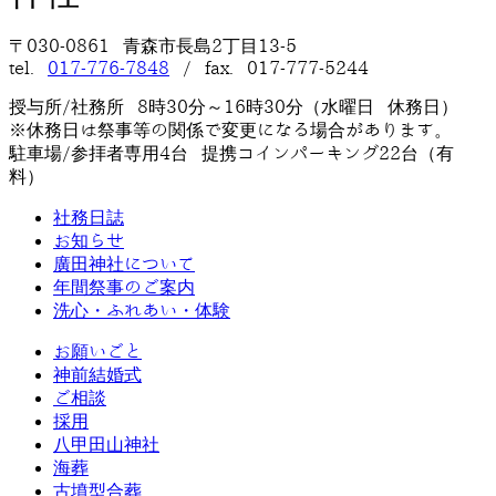
〒030-0861 青森市長島2丁目13-5
tel.
017-776-7848
/ fax. 017-777-5244
授与所/社務所 8時30分～16時30分（水曜日 休務日）
※休務日は祭事等の関係で変更になる場合があります。
駐車場/参拝者専用4台 提携コインパーキング22台（有
料）
社務日誌
お知らせ
廣田神社について
年間祭事のご案内
洗心・ふれあい・体験
お願いごと
神前結婚式
ご相談
採用
八甲田山神社
海葬
古墳型合葬