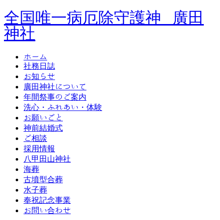
全国唯一病厄除守護神 廣田
神社
ホーム
社務日誌
お知らせ
廣田神社について
年間祭事のご案内
洗心・ふれあい・体験
お願いごと
神前結婚式
ご相談
採用情報
八甲田山神社
海葬
古墳型合葬
水子葬
奉祝記念事業
お問い合わせ