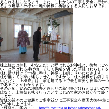
えられる柱になるよう、また、これからの工事も安全に行われ
るよう建築の神様や土地の神様に祈願をする大切なお祭です。
棟上柱には棟札（むなふだ）と呼ばれるお神札と、御幣（ごへ
い）と呼ばれる捧げ物、そして鼻緒を切った草鞋（わらじ）を
柱に括り付けて一緒に奉り、神様にお鎮まりいただきます。
柱が無くては家は建ちません。ですから、柱へ神様がお鎮まり
いただく「上棟祭」は、家を建てる上で最も重要な神事の一つ
であることがわかります。
そのため、始めの地鎮祭と終わりの新宅祭だけ行えばよいので
はなく、上棟祭も執り行うことではじめて家のお祭が全て終了
します。
皆様の益々のご健勝とご多幸並びに工事安全を廣田大御神様に
祈念申し上げます。
上棟祭のご案内・・・
http://hirotajinja.or.jp/onegaigoto/onegai-