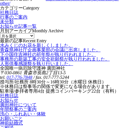
other/
カテゴリー
Category
社務日誌
行事のご案内
未分類
お知らせ記事一覧
月別アーカイブ
Monthly Aechive
最新の記事
Recent Entry
水みくじのお花を新しくしました。
青森県神社庁企画事業部の会議に出席しました。
下小国住吉神社の祈年祭が執り行われました。
事務所の新築工事の安全祈願祭が執り行われました。
人形供養感謝祭を執り行いました。
全国唯一病厄除守護神 廣田神社
〒030-0861 青森市長島2丁目13-5
tel.
017-776-7848
/ fax. 017-777-5244
授与所/社務所 8時30分～16時30分（水曜日 休務日）
※休務日は祭事等の関係で変更になる場合があります。
駐車場/参拝者専用4台 提携コインパーキング22台（有料）
社務日誌
お知らせ
廣田神社について
年間祭事のご案内
洗心・ふれあい・体験
お願いごと
神前結婚式
ご相談