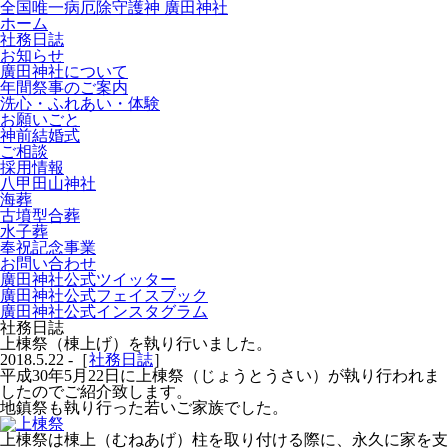
全国唯一病厄除守護神 廣田神社
ホーム
社務日誌
お知らせ
廣田神社について
年間祭事のご案内
洗心・ふれあい・体験
お願いごと
神前結婚式
ご相談
採用情報
八甲田山神社
海葬
古墳型合葬
水子葬
奉祝記念事業
お問い合わせ
廣田神社公式ツイッター
廣田神社公式フェイスブック
廣田神社公式インスタグラム
社務日誌
上棟祭（棟上げ）を執り行いました。
2018.5.22 -［
社務日誌
］
平成30年5月22日に上棟祭（じょうとうさい）が執り行われま
したのでご紹介致します。
地鎮祭も執り行った若いご家族でした。
上棟祭は棟上（むねあげ）柱を取り付ける際に、永久に家を支