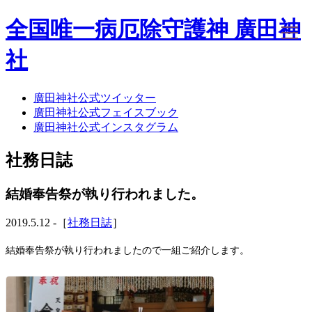
全国唯一病厄除守護神 廣田神
社
廣田神社公式ツイッター
ホーム
廣田神社公式フェイスブック
社務日誌
廣田神社公式インスタグラム
お知らせ
廣田神社について
社務日誌
年間祭事のご案内
洗心・ふれあい・体験
お願いごと
結婚奉告祭が執り行われました。
神前結婚式
ご相談
2019.5.12 -［
社務日誌
］
採用情報
八甲田山神社
結婚奉告祭が執り行われましたので一組ご紹介します。
海葬
古墳型合葬
水子葬
奉祝記念事業