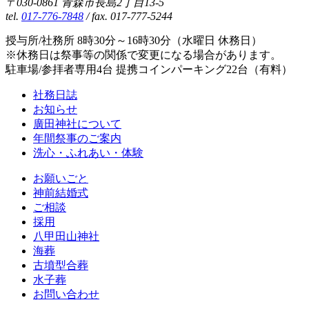
〒030-0861 青森市長島2丁目13-5
tel.
017-776-7848
/ fax. 017-777-5244
授与所/社務所 8時30分～16時30分（水曜日 休務日）
※休務日は祭事等の関係で変更になる場合があります。
駐車場/参拝者専用4台 提携コインパーキング22台（有料）
社務日誌
お知らせ
廣田神社について
年間祭事のご案内
洗心・ふれあい・体験
お願いごと
神前結婚式
ご相談
採用
八甲田山神社
海葬
古墳型合葬
水子葬
お問い合わせ