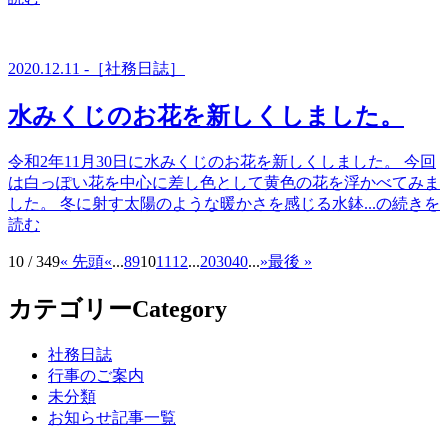
2020.12.11 -［社務日誌］
水みくじのお花を新しくしました。
令和2年11月30日に水みくじのお花を新しくしました。 今回
は白っぽい花を中心に差し色として黄色の花を浮かべてみま
した。 冬に射す太陽のような暖かさを感じる水鉢...の続きを
読む
10 / 349
« 先頭
«
...
8
9
10
11
12
...
20
30
40
...
»
最後 »
カテゴリー
Category
社務日誌
行事のご案内
未分類
お知らせ記事一覧