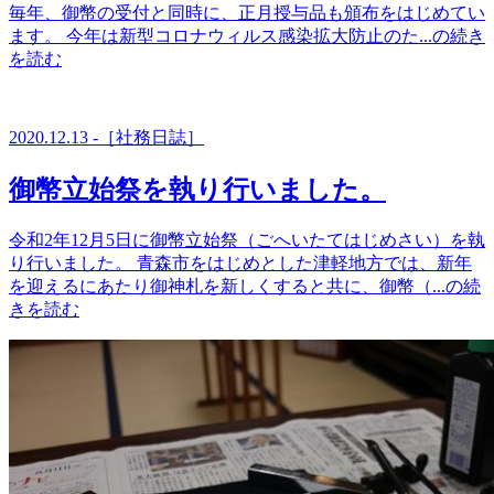
毎年、御幣の受付と同時に、正月授与品も頒布をはじめてい
ます。 今年は新型コロナウィルス感染拡大防止のた...の続き
を読む
2020.12.13 -［社務日誌］
御幣立始祭を執り行いました。
令和2年12月5日に御幣立始祭（ごへいたてはじめさい）を執
り行いました。 青森市をはじめとした津軽地方では、新年
を迎えるにあたり御神札を新しくすると共に、御幣（...の続
きを読む