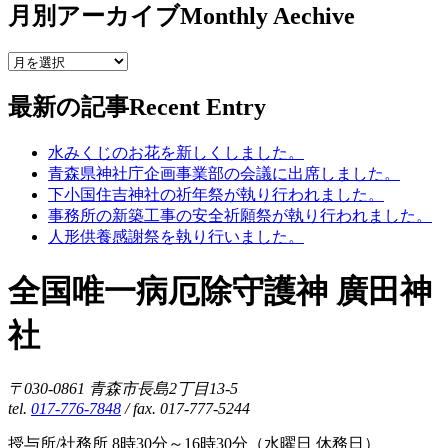
月別アーカイブ
Monthly Aechive
最新の記事
Recent Entry
水みくじのお花を新しくしました。
青森県神社庁企画事業部の会議に出席しました。
下小国住吉神社の祈年祭が執り行われました。
事務所の新築工事の安全祈願祭が執り行われました。
人形供養感謝祭を執り行いました。
全国唯一病厄除守護神 廣田神
社
〒030-0861 青森市長島2丁目13-5
tel.
017-776-7848
/ fax. 017-777-5244
授与所/社務所 8時30分～16時30分（水曜日 休務日）