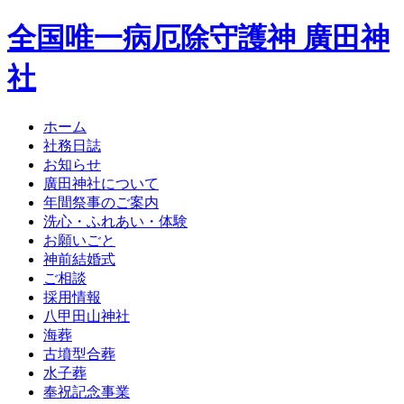
全国唯一病厄除守護神 廣田神
社
ホーム
社務日誌
お知らせ
廣田神社について
年間祭事のご案内
洗心・ふれあい・体験
お願いごと
神前結婚式
ご相談
採用情報
八甲田山神社
海葬
古墳型合葬
水子葬
奉祝記念事業