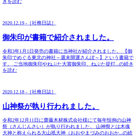
きを読む
2020.12.19 -［社務日誌］
御朱印が書籍で紹介されました。
令和3年1月1日発売の書籍に当神社が紹介されました。 【御
朱印でめぐる東北の神社～週末開運さんぽ～】という書籍で
す。 ご当地御朱印やねぶた大賞御朱印、ねぶた提灯...の続き
を読む
2020.12.18 -［社務日誌］
山神祭が執り行われました。
令和2年12月11日に齋藤木材株式会社様にて毎年恒例の山神
祭（さんじんさい）が執り行われました。 山神祭とは木魂
大神と称えられる大山祇大神（おおやまづみのおおか...の続