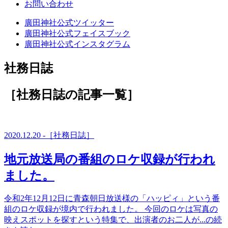
お問い合わせ
廣田神社公式ツイッター
廣田神社公式フェイスブック
廣田神社公式インスタグラム
社務日誌
［社務日誌
の記事一覧
］
2020.12.20 -［社務日誌］
地元放送局の番組のロケ収録が行われ
ました。
令和2年12月12日に青森朝日放送様の「ハッピィ」という番
組のロケ収録が境内で行われました。 今回のロケは写真の
映えスポットを探すという特集で、出演者のお二人が...の続