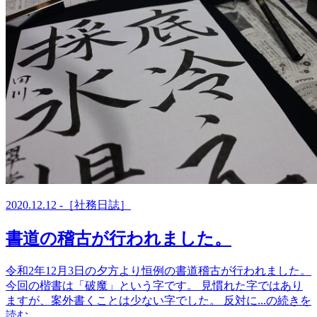
2020.12.12 -［社務日誌］
書道の稽古が行われました。
令和2年12月3日の夕方より恒例の書道稽古が行われました。
今回の楷書は「破魔」という字です。 見慣れた字ではあり
ますが、案外書くことは少ない字でした。 反対に...の続きを
読む