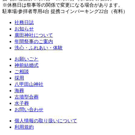
※休務日は祭事等の関係で変更になる場合があります。
駐車場/参拝者専用4台 提携コインパーキング22台（有料）
社務日誌
お知らせ
廣田神社について
年間祭事のご案内
洗心・ふれあい・体験
お願いごと
神前結婚式
ご相談
採用
八甲田山神社
海葬
古墳型合葬
水子葬
お問い合わせ
個人情報の取り扱いについて
利用規約