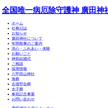
全国唯一病厄除守護神 廣田神
ホーム
社務日誌
お知らせ
廣田神社について
年間祭事のご案内
洗心・ふれあい・体験
お願いごと
神前結婚式
ご相談
採用情報
八甲田山神社
海葬
古墳型合葬
水子葬
奉祝記念事業
お問い合わせ