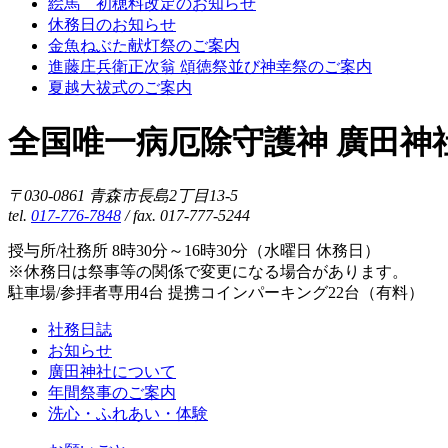
絵馬 初穂料改定のお知らせ
休務日のお知らせ
金魚ねぶた献灯祭のご案内
進藤庄兵衛正次翁 頌徳祭並び神幸祭のご案内
夏越大祓式のご案内
全国唯一病厄除守護神 廣田神
〒030-0861 青森市長島2丁目13-5
tel.
017-776-7848
/ fax. 017-777-5244
授与所/社務所 8時30分～16時30分（水曜日 休務日）
※休務日は祭事等の関係で変更になる場合があります。
駐車場/参拝者専用4台 提携コインパーキング22台（有料）
社務日誌
お知らせ
廣田神社について
年間祭事のご案内
洗心・ふれあい・体験