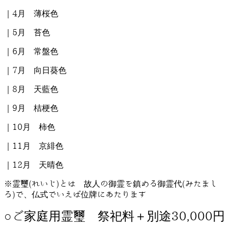
｜4月 薄桜色
｜5月 苔色
｜6月 常盤色
｜7月 向日葵色
｜8月 天藍色
｜9月 桔梗色
｜10月 柿色
｜11月 京緋色
｜12月 天晴色
※霊璽(れいじ)とは 故人の御霊を鎮める御霊代(みたまし
ろ)で、仏式でいえば位牌にあたります
○ご家庭用霊璽 祭祀料＋別途30,000円