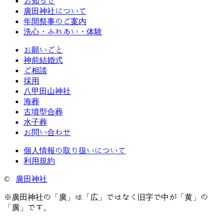
お知らせ
廣田神社について
年間祭事のご案内
洗心・ふれあい・体験
お願いごと
神前結婚式
ご相談
採用
八甲田山神社
海葬
古墳型合葬
水子葬
お問い合わせ
個人情報の取り扱いについて
利用規約
©
廣田神社
※廣田神社の「廣」は「広」ではなく旧字で中が「黄」の
「廣」です。