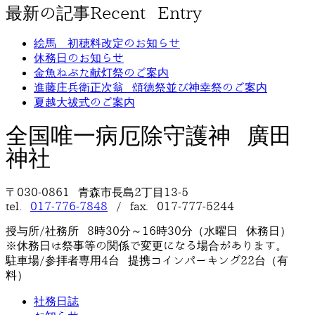
最新の記事
Recent Entry
絵馬 初穂料改定のお知らせ
休務日のお知らせ
金魚ねぶた献灯祭のご案内
進藤庄兵衛正次翁 頌徳祭並び神幸祭のご案内
夏越大祓式のご案内
全国唯一病厄除守護神 廣田
神社
〒030-0861 青森市長島2丁目13-5
tel.
017-776-7848
/ fax. 017-777-5244
授与所/社務所 8時30分～16時30分（水曜日 休務日）
※休務日は祭事等の関係で変更になる場合があります。
駐車場/参拝者専用4台 提携コインパーキング22台（有
料）
社務日誌