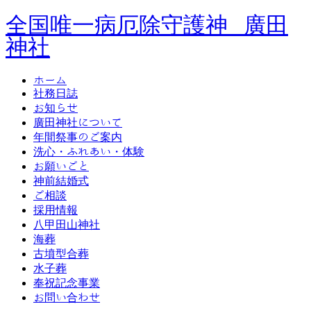
全国唯一病厄除守護神 廣田
神社
ホーム
社務日誌
お知らせ
廣田神社について
年間祭事のご案内
洗心・ふれあい・体験
お願いごと
神前結婚式
ご相談
採用情報
八甲田山神社
海葬
古墳型合葬
水子葬
奉祝記念事業
お問い合わせ