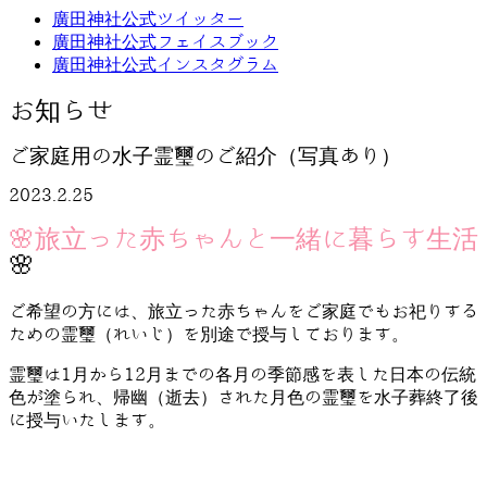
廣田神社公式ツイッター
廣田神社公式フェイスブック
廣田神社公式インスタグラム
お知らせ
ご家庭用の水子霊璽のご紹介（写真あり）
2023.2.25
🌸旅立った赤ちゃんと一緒に暮らす生活
🌸
ご希望の方には、旅立った赤ちゃんをご家庭でもお祀りする
ための霊璽（れいじ）を別途で授与しております。
霊璽は1月から12月までの各月の季節感を表した日本の伝統
色が塗られ、帰幽（逝去）された月色の霊璽を水子葬終了後
に授与いたします。