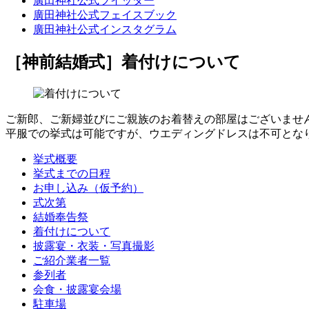
廣田神社公式ツイッター
廣田神社公式フェイスブック
廣田神社公式インスタグラム
［神前結婚式］
着付けについて
ご新郎、ご新婦並びにご親族のお着替えの部屋はございませ
平服での挙式は可能ですが、ウエディングドレスは不可とな
挙式概要
挙式までの日程
お申し込み（仮予約）
式次第
結婚奉告祭
着付けについて
披露宴・衣装・写真撮影
ご紹介業者一覧
参列者
会食・披露宴会場
駐車場