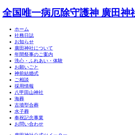
全国唯一病厄除守護神 廣田神
ホーム
社務日誌
お知らせ
廣田神社について
年間祭事のご案内
洗心・ふれあい・体験
お願いごと
神前結婚式
ご相談
採用情報
八甲田山神社
海葬
古墳型合葬
水子葬
奉祝記念事業
お問い合わせ