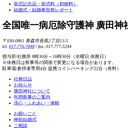
挙式記念品・挙式料（初穂料）
結婚式・結婚奉告祭レポート
全国唯一病厄除守護神 廣田神
〒030-0861 青森市長島2丁目13-5
tel.
017-776-7848
/ fax. 017-777-5244
授与所/社務所 8時30分～16時30分（水曜日 休務日）
※休務日は祭事等の関係で変更になる場合があります。
駐車場/参拝者専用4台 提携コインパーキング22台（有料）
社務日誌
お知らせ
廣田神社について
年間祭事のご案内
洗心・ふれあい・体験
お願いごと
神前結婚式
ご相談