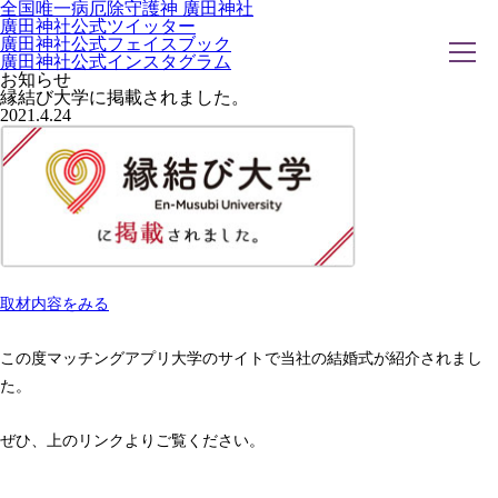
全国唯一病厄除守護神 廣田神社
廣田神社公式ツイッター
廣田神社公式フェイスブック
廣田神社公式インスタグラム
お知らせ
縁結び大学に掲載されました。
2021.4.24
ホーム
社務日誌
お知らせ
廣田神社について
年間祭事のご案内
洗心・ふれあい・体験
お願いごと
神前結婚式
ご相談
採用情報
取材内容をみる
八甲田山神社
海葬
古墳型合葬
この度マッチングアプリ大学のサイトで当社の結婚式が紹介されまし
水子葬
た。
奉祝記念事業
お問い合わせ
ぜひ、上のリンクよりご覧ください。