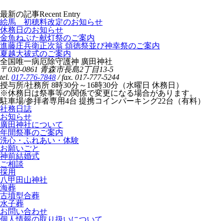
最新の記事
Recent Entry
絵馬 初穂料改定のお知らせ
休務日のお知らせ
金魚ねぶた献灯祭のご案内
進藤庄兵衛正次翁 頌徳祭並び神幸祭のご案内
夏越大祓式のご案内
全国唯一病厄除守護神 廣田神社
〒030-0861 青森市長島2丁目13-5
tel.
017-776-7848
/ fax. 017-777-5244
授与所/社務所 8時30分～16時30分（水曜日 休務日）
※休務日は祭事等の関係で変更になる場合があります。
駐車場/参拝者専用4台 提携コインパーキング22台（有料）
社務日誌
お知らせ
廣田神社について
年間祭事のご案内
洗心・ふれあい・体験
お願いごと
神前結婚式
ご相談
採用
八甲田山神社
海葬
古墳型合葬
水子葬
お問い合わせ
個人情報の取り扱いについて