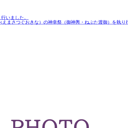
り行いました。
うべえまさつぐおきな）の神幸祭（御神輿・ねぶた渡御）を執り行