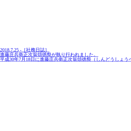
2018.7.25 -［社務日誌］
進藤庄兵衛正次翁頌徳祭が執り行われました。
平成30年7月18日に進藤庄兵衛正次翁頌徳祭（しんどうしょ