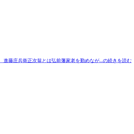
 進藤庄兵衛正次翁とは弘前藩家老を勤めなが...の続きを読む