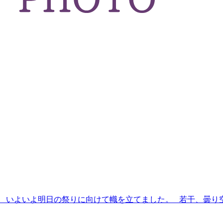
。 いよいよ明日の祭りに向けて幟を立てました。 若干、曇り空