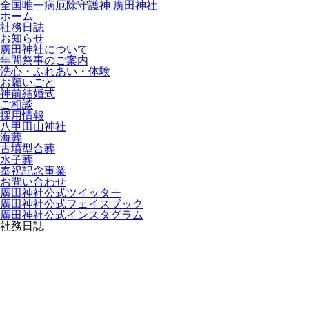
全国唯一病厄除守護神 廣田神社
ホーム
社務日誌
お知らせ
廣田神社について
年間祭事のご案内
洗心・ふれあい・体験
お願いごと
神前結婚式
ご相談
採用情報
八甲田山神社
海葬
古墳型合葬
水子葬
奉祝記念事業
お問い合わせ
廣田神社公式ツイッター
廣田神社公式フェイスブック
廣田神社公式インスタグラム
社務日誌