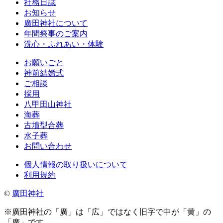
社務日誌
お知らせ
廣田神社について
年間祭事のご案内
洗心・ふれあい・体験
お願いごと
神前結婚式
ご相談
採用
八甲田山神社
海葬
古墳型合葬
水子葬
お問い合わせ
個人情報の取り扱いについて
利用規約
©
廣田神社
※廣田神社の「廣」は「広」ではなく旧字で中が「黄」の
「廣」です。