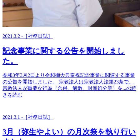
2021.3.2 -［社務日誌］
記念事業に関する公告を開始しまし
た。
令和3年3月2日より令和御大典奉祝記念事業に関連する事業
の公告を開始しました。 宗教法人は宗教法人法第23条で、
宗教法人が重要な行為（合併、解散、財産処分等）を...の続
きを読む
2021.3.1 -［社務日誌］
3月（弥生やよい）の月次祭を執り行い