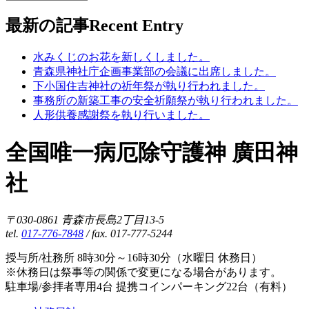
最新の記事
Recent Entry
水みくじのお花を新しくしました。
青森県神社庁企画事業部の会議に出席しました。
下小国住吉神社の祈年祭が執り行われました。
事務所の新築工事の安全祈願祭が執り行われました。
人形供養感謝祭を執り行いました。
全国唯一病厄除守護神 廣田神
社
〒030-0861 青森市長島2丁目13-5
tel.
017-776-7848
/ fax. 017-777-5244
授与所/社務所 8時30分～16時30分（水曜日 休務日）
※休務日は祭事等の関係で変更になる場合があります。
駐車場/参拝者専用4台 提携コインパーキング22台（有料）