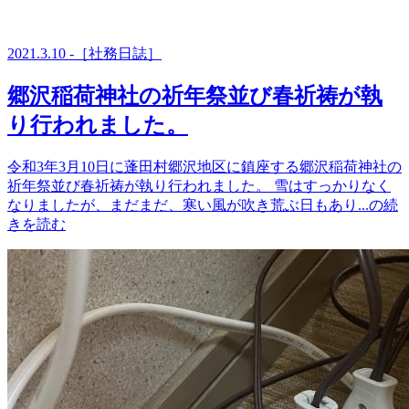
2021.3.10 -［社務日誌］
郷沢稲荷神社の祈年祭並び春祈祷が執
り行われました。
令和3年3月10日に蓬田村郷沢地区に鎮座する郷沢稲荷神社の
祈年祭並び春祈祷が執り行われました。 雪はすっかりなく
なりましたが、まだまだ、寒い風が吹き荒ぶ日もあり...の続
きを読む