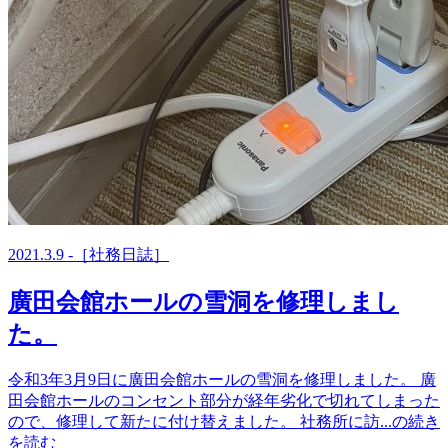
2021.3.9 -［社務日誌］
廣田会館ホールの雪洞を修理しまし
た。
令和3年3月9日に廣田会館ホールの雪洞を修理しました。 廣
田会館ホールのコンセント部分が経年劣化で切れてしまった
ので、修理して新たに付け替えました。 社務所に訪...の続き
を読む