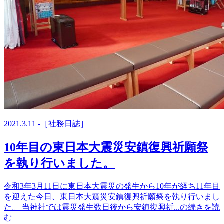
お問い合わせ
2021.3.11 -［社務日誌］
10年目の東日本大震災安鎮復興祈願祭
を執り行いました。
令和3年3月11日に東日本大震災の発生から10年が経ち11年目
を迎えた今日、東日本大震災安鎮復興祈願祭を執り行いまし
た。 当神社では震災発生数日後から安鎮復興祈...の続きを読
む