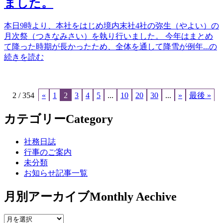
ました。
本日9時より、本社をはじめ境内末社4社の弥生（やよい）の
月次祭（つきなみさい）を執り行いました。 今年はまとめ
て降った時期が長かったため、全体を通して降雪が例年...の
続きを読む
2 / 354
«
1
2
3
4
5
...
10
20
30
...
»
最後 »
カテゴリー
Category
社務日誌
行事のご案内
未分類
お知らせ記事一覧
月別アーカイブ
Monthly Aechive