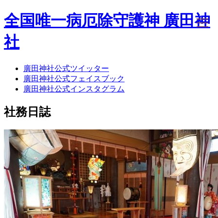
全国唯一病厄除守護神 廣田神
社
廣田神社公式ツイッター
ホーム
廣田神社公式フェイスブック
社務日誌
廣田神社公式インスタグラム
お知らせ
廣田神社について
社務日誌
年間祭事のご案内
洗心・ふれあい・体験
お願いごと
神前結婚式
ご相談
採用情報
八甲田山神社
海葬
古墳型合葬
水子葬
奉祝記念事業