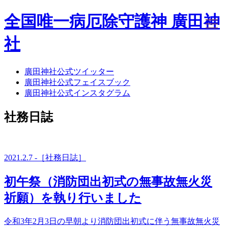
全国唯一病厄除守護神 廣田神
社
廣田神社公式ツイッター
ホーム
廣田神社公式フェイスブック
社務日誌
廣田神社公式インスタグラム
お知らせ
廣田神社について
社務日誌
年間祭事のご案内
洗心・ふれあい・体験
お願いごと
神前結婚式
2021.2.7 -［社務日誌］
ご相談
採用情報
初午祭（消防団出初式の無事故無火災
八甲田山神社
海葬
祈願）を執り行いました
古墳型合葬
水子葬
令和3年2月3日の早朝より消防団出初式に伴う無事故無火災
奉祝記念事業