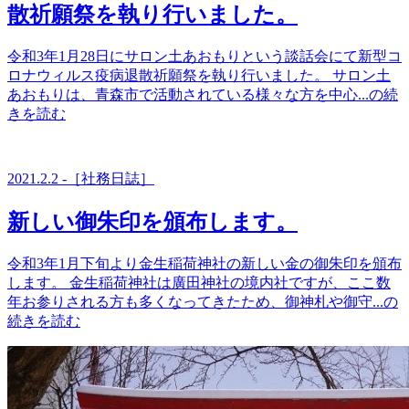
散祈願祭を執り行いました。
令和3年1月28日にサロン土あおもりという談話会にて新型コ
ロナウィルス疫病退散祈願祭を執り行いました。 サロン土
あおもりは、青森市で活動されている様々な方を中心...の続
きを読む
2021.2.2 -［社務日誌］
新しい御朱印を頒布します。
令和3年1月下旬より金生稲荷神社の新しい金の御朱印を頒布
します。 金生稲荷神社は廣田神社の境内社ですが、ここ数
年お参りされる方も多くなってきたため、御神札や御守...の
続きを読む