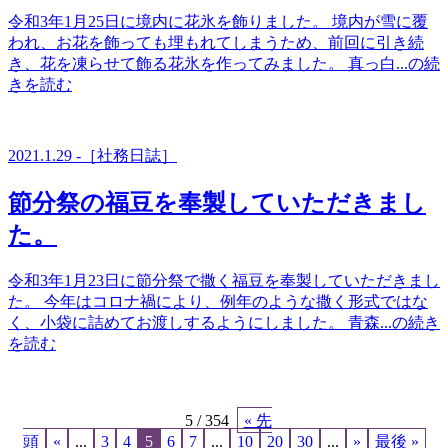
令和3年1月25日に境内に花氷を飾りました。 境内が雪に覆
われ、お花を飾っても埋もれてしまうため、前回に引き続
き、花を凍らせて飾る花氷を作ってみました。 真っ白...の続
きを読む
2021.1.29 -［社務日誌］
節分祭の福豆を奉製していただきまし
た。
令和3年1月23日に節分祭で撒く福豆を奉製していただきまし
た。 今年はコロナ禍により、例年のような撒く形式ではな
く、小袋に詰めてお渡しするようにしました。 青森...の続き
を読む
5 / 354
« 先
頭
«
...
3
4
5
6
7
...
10
20
30
...
»
最後 »