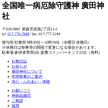
全国唯一病厄除守護神 廣田神
社
〒030-0861 青森市長島2丁目13-5
tel.
017-776-7848
/ fax. 017-777-5244
授与所/社務所 8時30分～16時30分（水曜日 休務日）
※休務日は祭事等の関係で変更になる場合があります。
駐車場/参拝者専用4台 提携コインパーキング22台（有料）
社務日誌
お知らせ
廣田神社について
年間祭事のご案内
洗心・ふれあい・体験
お願いごと
神前結婚式
ご相談
採用