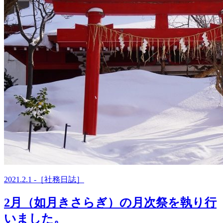
2021.2.1 -［社務日誌］
2月（如月きさらぎ）の月次祭を執り行
いました。