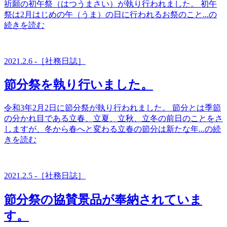
祈願の初午祭（はつうまさい）が執り行われました。 初午
お問い合わせ
祭は2月はじめの午（うま）の日に行われるお祭のこと...の
続きを読む
2021.2.6 -［社務日誌］
節分祭を執り行いました。
令和3年2月2日に節分祭が執り行われました。 節分とは季節
の分かれ目である立春、立夏、立秋、立冬の前日のことをさ
しますが、冬から春へと変わる立春の節分は新たな年...の続
きを読む
2021.2.5 -［社務日誌］
節分祭の協賛景品が奉納されていま
す。