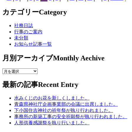
カテゴリー
Category
社務日誌
行事のご案内
未分類
お知らせ記事一覧
月別アーカイブ
Monthly Aechive
最新の記事
Recent Entry
水みくじのお花を新しくしました。
青森県神社庁企画事業部の会議に出席しました。
下小国住吉神社の祈年祭が執り行われました。
事務所の新築工事の安全祈願祭が執り行われました。
人形供養感謝祭を執り行いました。