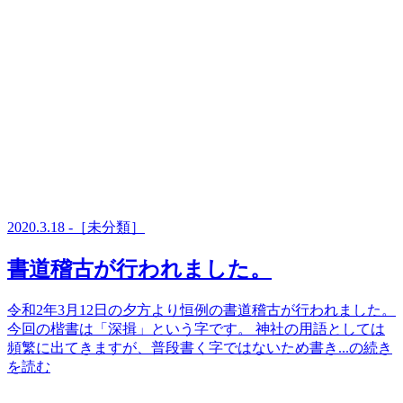
2020.3.18 -［未分類］
書道稽古が行われました。
令和2年3月12日の夕方より恒例の書道稽古が行われました。
今回の楷書は「深揖」という字です。 神社の用語としては
頻繁に出てきますが、普段書く字ではないため書き...の続き
を読む