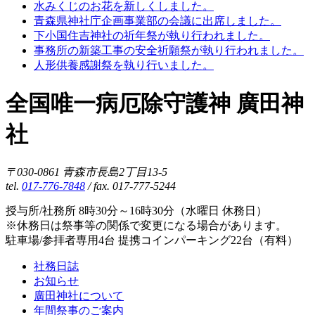
水みくじのお花を新しくしました。
青森県神社庁企画事業部の会議に出席しました。
下小国住吉神社の祈年祭が執り行われました。
事務所の新築工事の安全祈願祭が執り行われました。
人形供養感謝祭を執り行いました。
全国唯一病厄除守護神 廣田神
社
〒030-0861 青森市長島2丁目13-5
tel.
017-776-7848
/ fax. 017-777-5244
授与所/社務所 8時30分～16時30分（水曜日 休務日）
※休務日は祭事等の関係で変更になる場合があります。
駐車場/参拝者専用4台 提携コインパーキング22台（有料）
社務日誌
お知らせ
廣田神社について
年間祭事のご案内