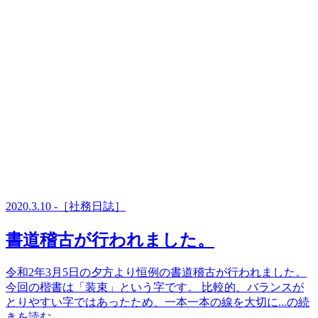
2020.3.10 -［社務日誌］
書道稽古が行われました。
令和2年3月5日の夕方より恒例の書道稽古が行われました。
今回の楷書は「装束」という字です。 比較的、バランスが
とりやすい字ではあったため、一本一本の線を大切に...の続
きを読む