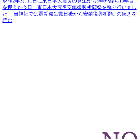
令和2年3月11日に東日本大震災の発生から9年が経ち10年目
を迎えた今日、東日本大震災安鎮復興祈願祭を執り行いまし
た。 当神社では震災発生数日後から安鎮復興祈願...の続きを
読む