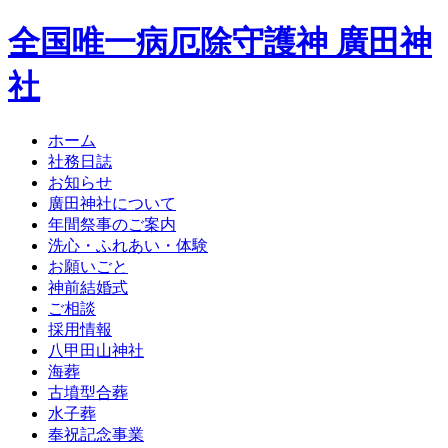
全国唯一病厄除守護神 廣田神
社
ホーム
社務日誌
お知らせ
廣田神社について
年間祭事のご案内
洗心・ふれあい・体験
お願いごと
神前結婚式
ご相談
採用情報
八甲田山神社
海葬
古墳型合葬
水子葬
奉祝記念事業