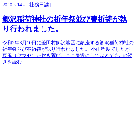
2020.3.14 -［社務日誌］
郷沢稲荷神社の祈年祭並び春祈祷が執
り行われました。
令和2年3月10日に蓬田村郷沢地区に鎮座する郷沢稲荷神社の
祈年祭並び春祈祷が執り行われました。 小雨程度でしたが
東風（ヤマセ）が吹き荒び、ここ最近にしてはとても...の続
きを読む