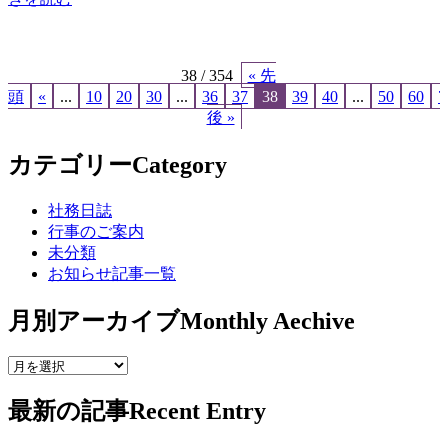
38 / 354
« 先
頭
«
...
10
20
30
...
36
37
38
39
40
...
50
60
7
後 »
カテゴリー
Category
社務日誌
行事のご案内
未分類
お知らせ記事一覧
月別アーカイブ
Monthly Aechive
最新の記事
Recent Entry