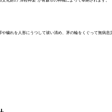
俗文化財の“津軽神楽”が青森市の神職によって奉納されます。
罪や穢れを人形にうつして祓い清め、茅の輪をくぐって無病息