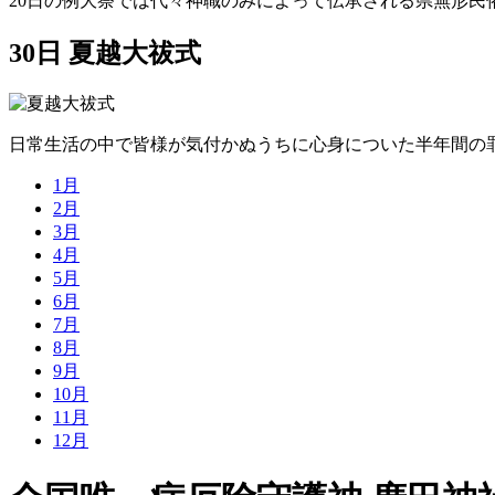
20日の例大祭では代々神職のみによって伝承される県無形民
30日 夏越大祓式
日常生活の中で皆様が気付かぬうちに心身についた半年間の
1月
2月
3月
4月
5月
6月
7月
8月
9月
10月
11月
12月