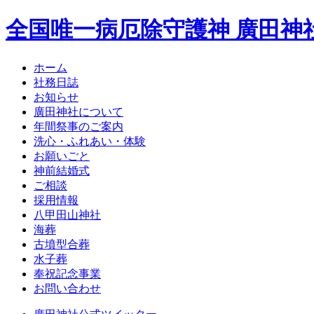
全国唯一病厄除守護神 廣田神
ホーム
社務日誌
お知らせ
廣田神社について
年間祭事のご案内
洗心・ふれあい・体験
お願いごと
神前結婚式
ご相談
採用情報
八甲田山神社
海葬
古墳型合葬
水子葬
奉祝記念事業
お問い合わせ