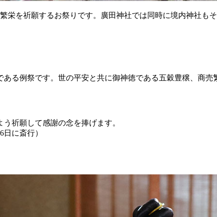
の繁栄を祈願するお祭りです。廣田神社では同時に境内神社も
である例祭です。世の平安と共に御神徳である五穀豊穣、商売
よう祈願して感謝の念を捧げます。
16日に斎行）