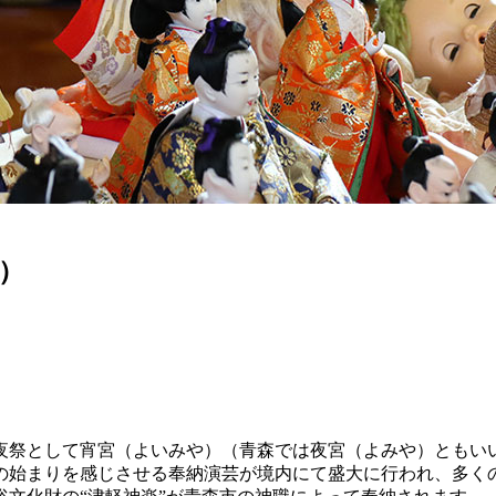
祭）
夜祭として宵宮（よいみや）（青森では夜宮（よみや）ともい
の始まりを感じさせる奉納演芸が境内にて盛大に行われ、多く