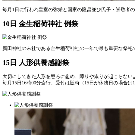
毎月1日に行われ皇室の弥栄と国家の隆昌並び氏子・崇敬者
10日 金生稲荷神社 例祭
廣田神社の末社である金生稲荷神社の一年で最も重要な祭祀
15日 人形供養感謝祭
大切にしてきた人形を懇ろに慰め、障りや祟りが起こらない
毎月15日16時00分斎行。受付は随時（15日が休務日の場合は