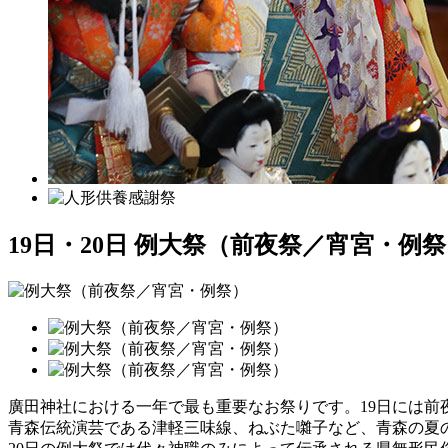
19日・20日 例大祭（前夜祭／宵宮・例
廣田神社における一年で最も重要なお祭りです。19日には前
青森伝統演芸である津軽三味線、ねぶた囃子など、青森の夏