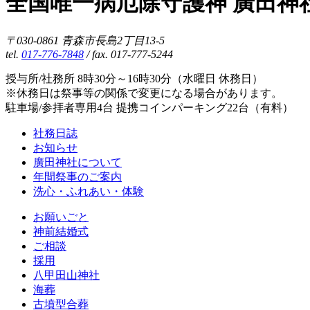
全国唯一病厄除守護神 廣田神
〒030-0861 青森市長島2丁目13-5
tel.
017-776-7848
/ fax. 017-777-5244
授与所/社務所 8時30分～16時30分（水曜日 休務日）
※休務日は祭事等の関係で変更になる場合があります。
駐車場/参拝者専用4台 提携コインパーキング22台（有料）
社務日誌
お知らせ
廣田神社について
年間祭事のご案内
洗心・ふれあい・体験
お願いごと
神前結婚式
ご相談
採用
八甲田山神社
海葬
古墳型合葬