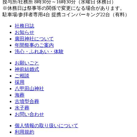
授与所/社務所 8時30分～16時30分（水曜日 休務日）
※休務日は祭事等の関係で変更になる場合があります。
駐車場/参拝者専用4台 提携コインパーキング22台（有料）
社務日誌
お知らせ
廣田神社について
年間祭事のご案内
洗心・ふれあい・体験
お願いごと
神前結婚式
ご相談
採用
八甲田山神社
海葬
古墳型合葬
水子葬
お問い合わせ
個人情報の取り扱いについて
利用規約