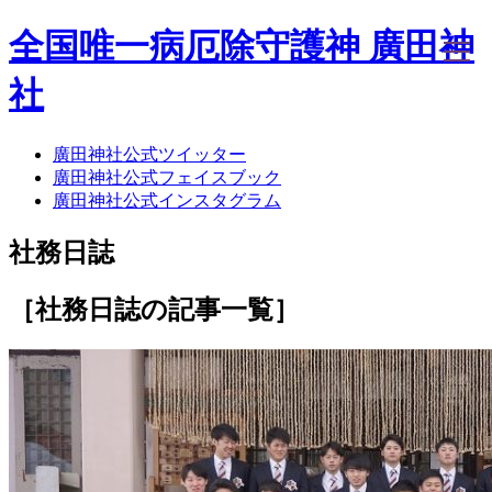
全国唯一病厄除守護神 廣田神
社
廣田神社公式ツイッター
ホーム
廣田神社公式フェイスブック
社務日誌
廣田神社公式インスタグラム
お知らせ
廣田神社について
社務日誌
年間祭事のご案内
洗心・ふれあい・体験
お願いごと
［社務日誌
の記事一覧
］
神前結婚式
ご相談
採用情報
八甲田山神社
海葬
古墳型合葬
水子葬
奉祝記念事業