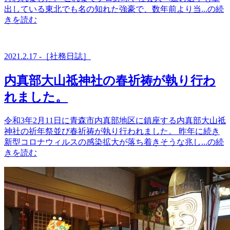
出している東北でも名の知れた強豪で、数年前より当...の続
きを読む
2021.2.17 -［社務日誌］
内真部大山祗神社の春祈祷が執り行わ
れました。
令和3年2月11日に青森市内真部地区に鎮座する内真部大山祗
神社の祈年祭並び春祈祷が執り行われました。 昨年に続き
新型コロナウィルスの感染拡大が落ち着きそうな兆し...の続
きを読む