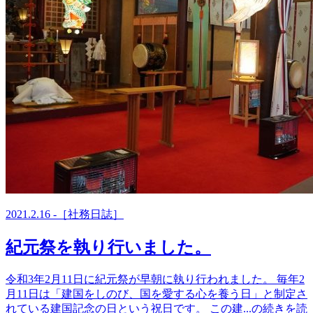
2021.2.16 -［社務日誌］
紀元祭を執り行いました。
令和3年2月11日に紀元祭が早朝に執り行われました。 毎年2
月11日は「建国をしのび、国を愛する心を養う日」と制定さ
れている建国記念の日という祝日です。 この建...の続きを読