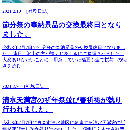
2021.2.10 -［社務日誌］
節分祭の奉納景品の交換最終日となり
ました。
令和3年2月7日で節分祭の奉納景品の交換最終日となりまし
た。 連日、沢山の方が福くじを引きにご参拝されました。
大変ありがたいことに、用意していた福豆も全て授与...の続
きを読む
2021.2.9 -［社務日誌］
清水天満宮の祈年祭並び春祈祷が執り
行われました。
令和3年2月7日に青森市清水地区に鎮座する清水天満宮の祈
年祭並び春祈祷が執り行われました。 昨年に引き続き新型