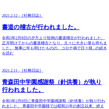
2021.2.12 -［社務日誌］
書道の稽古が行われました。
令和3年2月8日の夕方より恒例の書道稽古が行われました。
正月明けてからの書道稽古となり、久々に大きい筆も持ちま
した。 無事に年も明けたものの、コロナ禍で日々様...の続き
を読む
2021.2.11 -［社務日誌］
青森田中学園感謝祭（針供養）が執り
行われました。
令和3年2月8日に青森田中学園感謝祭（針供養）が執り行わ
れました。 青森田中学園様では昭和21年の創立以来、絶え