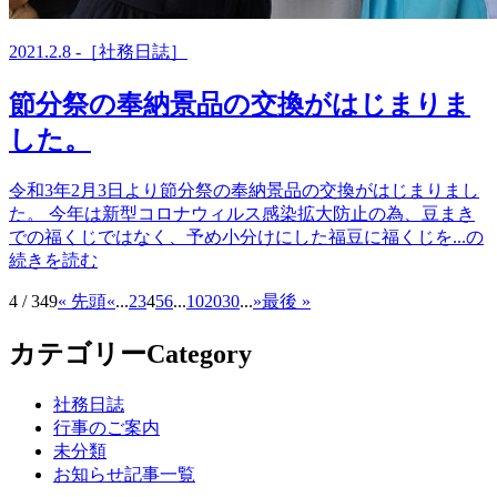
2021.2.8 -［社務日誌］
節分祭の奉納景品の交換がはじまりま
した。
令和3年2月3日より節分祭の奉納景品の交換がはじまりまし
た。 今年は新型コロナウィルス感染拡大防止の為、豆まき
での福くじではなく、予め小分けにした福豆に福くじを...の
続きを読む
4 / 349
« 先頭
«
...
2
3
4
5
6
...
10
20
30
...
»
最後 »
カテゴリー
Category
社務日誌
行事のご案内
未分類
お知らせ記事一覧