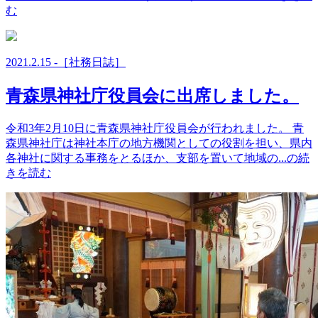
む
2021.2.15 -［社務日誌］
青森県神社庁役員会に出席しました。
令和3年2月10日に青森県神社庁役員会が行われました。 青
森県神社庁は神社本庁の地方機関としての役割を担い、県内
各神社に関する事務をとるほか、支部を置いて地域の...の続
きを読む