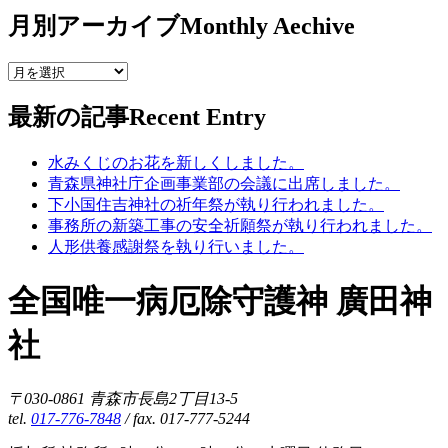
月別アーカイブ
Monthly Aechive
最新の記事
Recent Entry
水みくじのお花を新しくしました。
青森県神社庁企画事業部の会議に出席しました。
下小国住吉神社の祈年祭が執り行われました。
事務所の新築工事の安全祈願祭が執り行われました。
人形供養感謝祭を執り行いました。
全国唯一病厄除守護神 廣田神
社
〒030-0861 青森市長島2丁目13-5
tel.
017-776-7848
/ fax. 017-777-5244