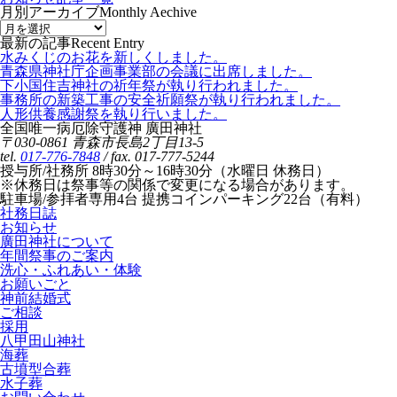
月別アーカイブ
Monthly Aechive
最新の記事
Recent Entry
水みくじのお花を新しくしました。
青森県神社庁企画事業部の会議に出席しました。
下小国住吉神社の祈年祭が執り行われました。
事務所の新築工事の安全祈願祭が執り行われました。
人形供養感謝祭を執り行いました。
全国唯一病厄除守護神 廣田神社
〒030-0861 青森市長島2丁目13-5
tel.
017-776-7848
/ fax. 017-777-5244
授与所/社務所 8時30分～16時30分（水曜日 休務日）
※休務日は祭事等の関係で変更になる場合があります。
駐車場/参拝者専用4台 提携コインパーキング22台（有料）
社務日誌
お知らせ
廣田神社について
年間祭事のご案内
洗心・ふれあい・体験
お願いごと
神前結婚式
ご相談
採用
八甲田山神社
海葬
古墳型合葬
水子葬