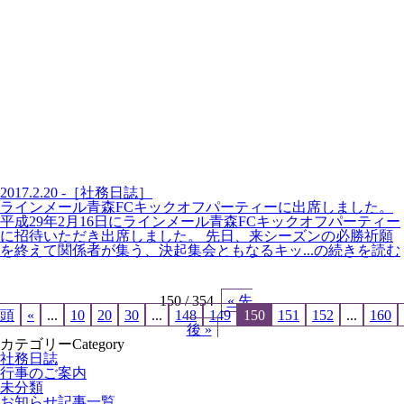
2017.2.20 -［社務日誌］
ラインメール青森FCキックオフパーティーに出席しました。
平成29年2月16日にラインメール青森FCキックオフパーティー
に招待いただき出席しました。 先日、来シーズンの必勝祈願
を終えて関係者が集う、決起集会ともなるキッ...の続きを読む
150 / 354
« 先
頭
«
...
10
20
30
...
148
149
150
151
152
...
160
後 »
カテゴリー
Category
社務日誌
行事のご案内
未分類
お知らせ記事一覧