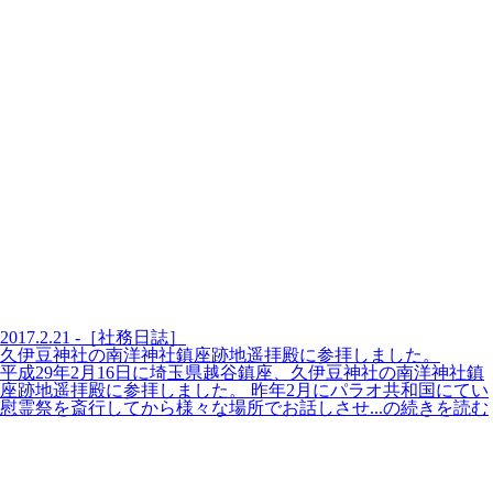
2017.2.21 -［社務日誌］
久伊豆神社の南洋神社鎮座跡地遥拝殿に参拝しました。
平成29年2月16日に埼玉県越谷鎮座、久伊豆神社の南洋神社鎮
座跡地遥拝殿に参拝しました。 昨年2月にパラオ共和国にてい
慰霊祭を斎行してから様々な場所でお話しさせ...の続きを読む