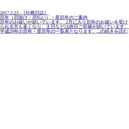
2017.2.23 -［社務日誌］
厄年（厄除け・厄払い）・星厄年のご案内
厄年のお祓いが続いています。 2月に入り厄年のお祓いを受け
られる方も多くなり、土日などは終日ご祈祷が続いています。
平成29年の厄年・星厄年の一覧表となります。...の続きを読む