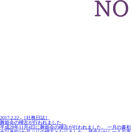
2017.2.22 -［社務日誌］
舞姫会の稽古が行われました。
平成28年11月4日に舞姫会の稽古が行われました。 一月の書初
め以来約1か月ぶりの稽古となりました。 残念ながら一人欠席