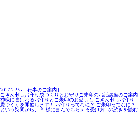
2017.2.25 -［行事のご案内］
こぎん刺しお守り袋つくりとお守りご朱印のお話講座のご案内
神様に喜ばれるお守りとご朱印のお話しと こぎん刺しお守り
袋つくりを開催します！ お守りってなに？ ご朱印ってなに？
という疑問から、 神様に喜んでもらえる受け方...の続きを読む