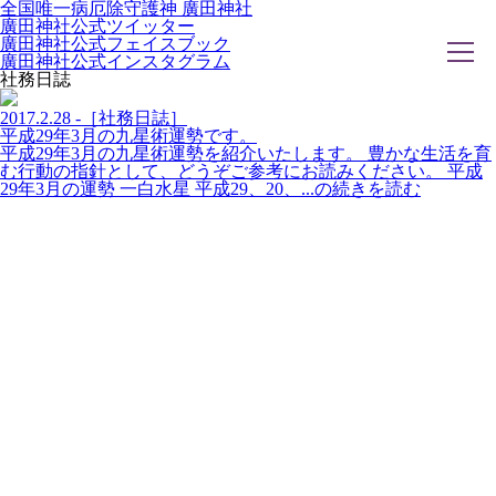
全国唯一病厄除守護神 廣田神社
廣田神社公式ツイッター
廣田神社公式フェイスブック
廣田神社公式インスタグラム
社務日誌
2017.2.28 -［社務日誌］
平成29年3月の九星術運勢です。
ホーム
平成29年3月の九星術運勢を紹介いたします。 豊かな生活を育
社務日誌
む行動の指針として、どうぞご参考にお読みください。 平成
お知らせ
29年3月の運勢 一白水星 平成29、20、...の続きを読む
廣田神社について
年間祭事のご案内
洗心・ふれあい・体験
お願いごと
神前結婚式
ご相談
採用情報
八甲田山神社
海葬
古墳型合葬
水子葬
奉祝記念事業
お問い合わせ