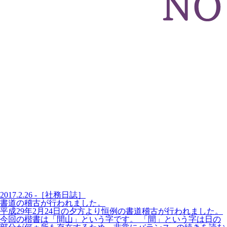
2017.2.26 -［社務日誌］
書道の稽古が行われました。
平成29年2月24日の夕方より恒例の書道稽古が行われました。
今回の楷書は「間山」という字です。 「間」という字は日の