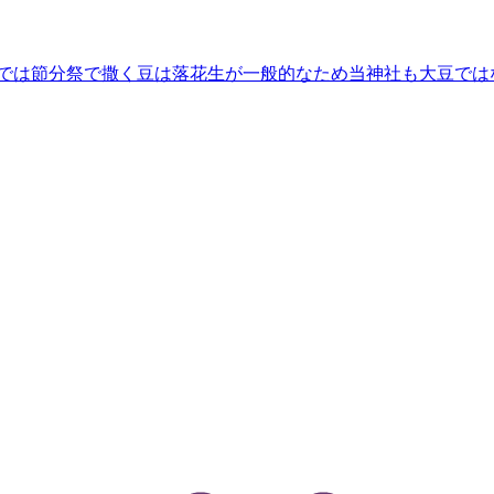
市では節分祭で撒く豆は落花生が一般的なため当神社も大豆ではな