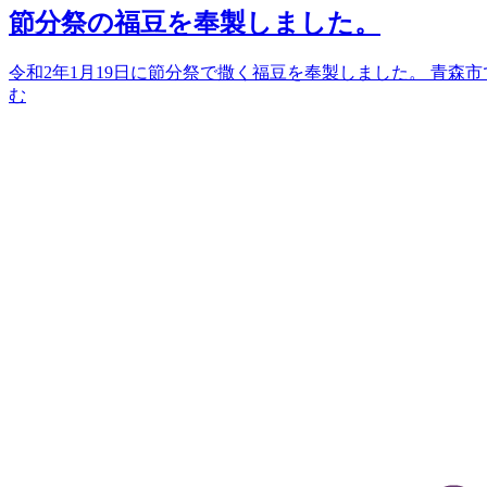
節分祭の福豆を奉製しました。
令和2年1月19日に節分祭で撒く福豆を奉製しました。 青森
む