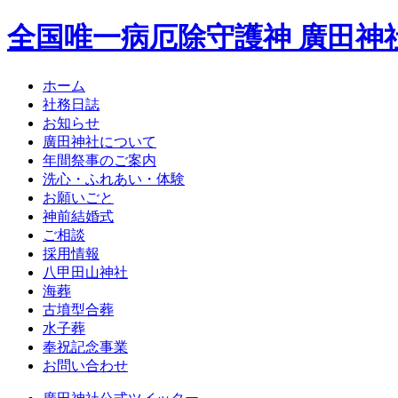
全国唯一病厄除守護神 廣田神
ホーム
社務日誌
お知らせ
廣田神社について
年間祭事のご案内
洗心・ふれあい・体験
お願いごと
神前結婚式
ご相談
採用情報
八甲田山神社
海葬
古墳型合葬
水子葬
奉祝記念事業
お問い合わせ