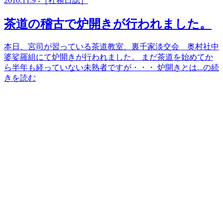
2010.11.9 -［社務日誌］
茶道の稽古で炉開きが行われました。
本日、宮司が習っている茶道教室、裏千家淡交会 奥村社中
婆娑羅組にて炉開きが行われました。 まだ茶道を始めてか
ら半年も経っていない未熟者ですが・・・ 炉開きとは...の続
きを読む