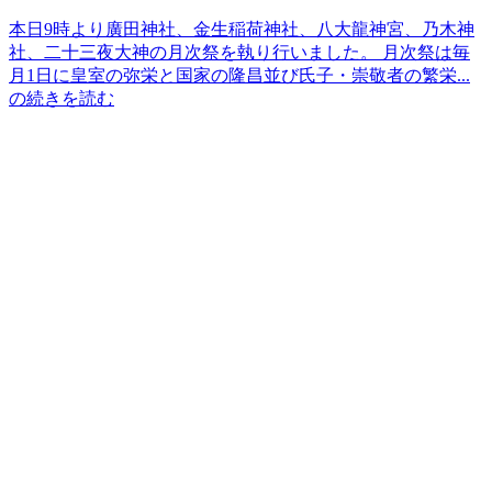
本日9時より廣田神社、金生稲荷神社、八大龍神宮、乃木神
社、二十三夜大神の月次祭を執り行いました。 月次祭は毎
月1日に皇室の弥栄と国家の隆昌並び氏子・崇敬者の繁栄...
の続きを読む