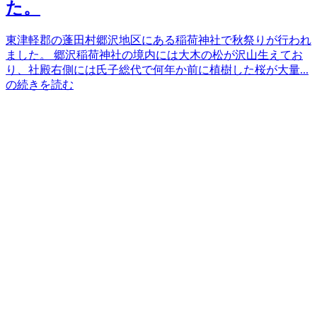
た。
東津軽郡の蓬田村郷沢地区にある稲荷神社で秋祭りが行われ
ました。 郷沢稲荷神社の境内には大木の松が沢山生えてお
り、社殿右側には氏子総代で何年か前に植樹した桜が大量...
の続きを読む