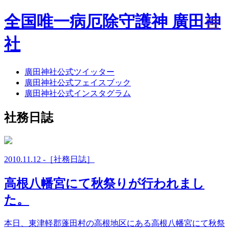
全国唯一病厄除守護神 廣田神
社
廣田神社公式ツイッター
ホーム
廣田神社公式フェイスブック
社務日誌
廣田神社公式インスタグラム
お知らせ
廣田神社について
社務日誌
年間祭事のご案内
洗心・ふれあい・体験
お願いごと
神前結婚式
2010.11.12 -［社務日誌］
ご相談
採用情報
高根八幡宮にて秋祭りが行われまし
八甲田山神社
海葬
た。
古墳型合葬
水子葬
本日、東津軽郡蓬田村の高根地区にある高根八幡宮にて秋祭
奉祝記念事業