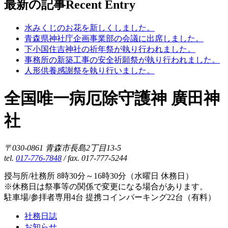
最新の記事
Recent Entry
水みくじのお花を新しくしました。
青森県神社庁企画事業部の会議に出席しました。
下小国住吉神社の祈年祭が執り行われました。
事務所の新築工事の安全祈願祭が執り行われました。
人形供養感謝祭を執り行いました。
全国唯一病厄除守護神 廣田神
社
〒030-0861 青森市長島2丁目13-5
tel.
017-776-7848
/ fax. 017-777-5244
授与所/社務所 8時30分～16時30分（水曜日 休務日）
※休務日は祭事等の関係で変更になる場合があります。
駐車場/参拝者専用4台 提携コインパーキング22台（有料）
社務日誌
お知らせ