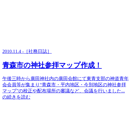
2010.11.4 -［社務日誌］
青森市の神社参拝マップ作成！
午後三時から廣田神社内の廣田会館にて東青支部の神道青年
会会員等が集まり“青森市・平内地区・今別地区の神社参拝
マップ”の校正や配布場所の審議など、会議を行いました...
の続きを読む