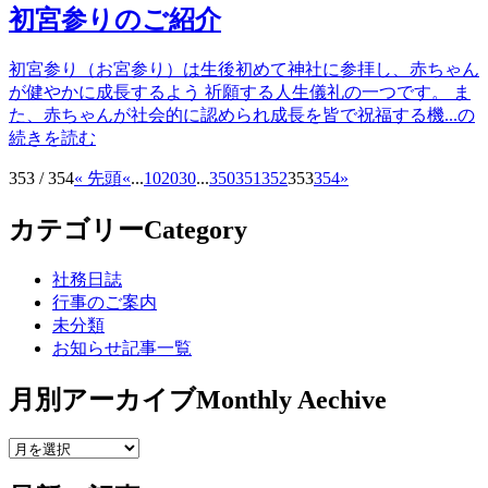
初宮参りのご紹介
初宮参り（お宮参り）は生後初めて神社に参拝し、赤ちゃん
が健やかに成長するよう 祈願する人生儀礼の一つです。 ま
た、赤ちゃんが社会的に認められ成長を皆で祝福する機...の
続きを読む
353 / 354
« 先頭
«
...
10
20
30
...
350
351
352
353
354
»
カテゴリー
Category
社務日誌
行事のご案内
未分類
お知らせ記事一覧
月別アーカイブ
Monthly Aechive